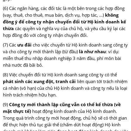
(6) Các ngân hàng, các đối tác là một bên trong các hợp đồng
(vay, thuê, cho thuê, mua bán, dịch vụ, hợp tác, …)
không
đồng ý để công ty nhận chuyển đổi từ Hộ kinh doanh kế
thừa
các quyền và nghĩa vụ của chủ hộ, và yêu cầu ký lại các
hợp đồng đó với công ty nhận chuyển đổi.
(7) Các
ưu đãi
cho việc chuyển từ Hộ kinh doanh sang công ty
và cho công ty mới thành lập (từ đầu)
là như nhau
: ví dụ:
miễn thuế thu nhập doanh nghiệp 3 năm đầu, phí môn bài
nhà nước đã bãi bỏ.
(8) Việc chuyển đổi từ Hộ kinh doanh sang công ty có thể
phát sinh các xung đột, tranh cãi
liên quan tới trách nhiệm
cá nhân (vô hạn) của chủ Hộ kinh doanh và công ty nếu là loại
hình trách nhiệm hữu hạn.
(9)
Công ty mới thành lập cũng vẫn có thể kế thừa (về
mặt thực tế)
hoạt động kinh doanh của Hộ kinh doanh.
Trong quá trình công ty mới hoạt động, chủ hộ sẽ có thời gian
để thực hiện thủ tục giải thể (chấm dứt hoạt động) Hộ kinh