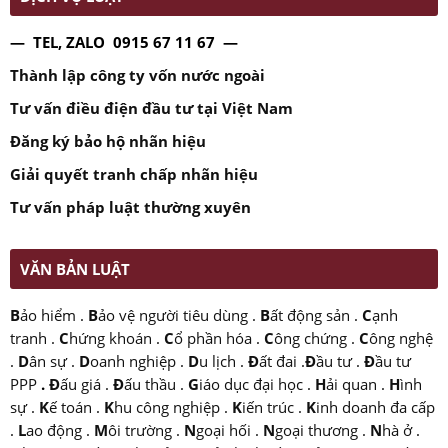
— TEL, ZALO 0915 67 11 67 —
Thành lập công ty vốn nước ngoài
Tư vấn điều điện đầu tư tại Việt Nam
Đăng ký bảo hộ nhãn hiệu
Giải quyết tranh chấp nhãn hiệu
Tư vấn pháp luật thường xuyên
VĂN BẢN LUẬT
B
ảo hiểm
.
B
ảo vệ người tiêu dùng
.
B
ất động sản
.
C
ạnh
tranh
.
C
hứng khoán
.
C
ổ phần hóa
.
C
ông chứng
.
C
ông nghệ
.
D
ân sự
.
D
oanh nghiệp
.
D
u lịch
.
Đ
ất đai
.
Đ
ầu tư
.
Đ
ầu tư
PPP
.
Đ
ấu giá
.
Đ
ấu thầu
.
G
iáo dục đại học
.
H
ải quan
.
H
ình
sự
.
K
ế toán
.
K
hu công nghiệp
.
K
iến trúc
.
K
inh doanh đa cấp
.
L
ao động
.
M
ôi trường
.
N
goại hối
.
N
goại thương
.
N
hà ở
.