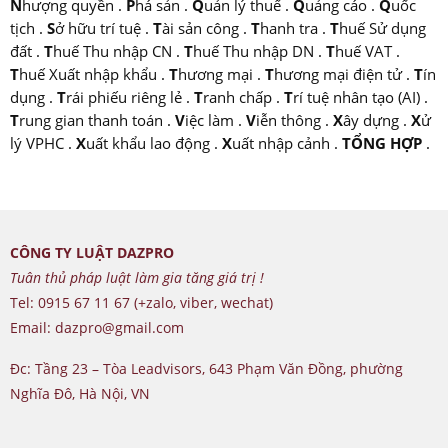
N
hượng quyền
.
P
há sản
.
Q
uản lý thuế
.
Q
uảng cáo
.
Q
uốc
tịch
.
S
ở hữu trí tuệ
.
T
ài sản công
.
T
hanh tra
.
T
huế Sử dụng
đất
.
T
huế Thu nhập CN
.
T
huế Thu nhập DN
.
T
huế VAT
.
T
huế Xuất nhập khẩu
.
T
hương mại
.
T
hương mại điện tử
.
T
ín
dụng
.
T
rái phiếu riêng lẻ
.
T
ranh chấp
.
T
rí tuệ nhân tạo (AI)
.
T
rung gian thanh toán
.
V
iệc làm
.
V
iễn thông
.
X
ây dựng
.
X
ử
lý VPHC
.
X
uất khẩu lao động
.
X
uất nhập cảnh
.
TỔNG HỢP
.
CÔNG TY LUẬT DAZPRO
Tuân thủ pháp luật làm gia tăng giá trị !
Tel: 0915 67 11 67 (+zalo, viber, wechat)
Email: dazpro@gmail.com
Đc: Tầng 23 – Tòa Leadvisors, 643 Phạm Văn Đồng, phường
Nghĩa Đô, Hà Nội, VN