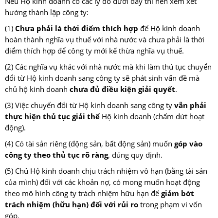
Nếu Hộ kinh doanh có các lý do dưới đây thì nên xem xét
hướng thành lập công ty:
(1)
Chưa phải là thời điểm thích hợp
để Hộ kinh doanh
hoàn thành nghĩa vụ thuế với nhà nước và chưa phải là thời
điểm thích hợp để công ty mới kế thừa nghĩa vụ thuế.
(2) Các nghĩa vụ khác với nhà nước mà khi làm thủ tục chuyển
đổi từ Hộ kinh doanh sang công ty sẽ phát sinh vấn đề mà
chủ hộ kinh doanh
chưa đủ điều kiện giải quyết
.
(3) Việc chuyển đổi từ Hộ kinh doanh sang công ty
vẫn phải
thực hiện thủ tục giải thể
Hộ kinh doanh (chấm dứt hoạt
động).
(4) Có tài sản riêng (động sản, bất động sản) muốn
góp vào
công ty theo thủ tục rõ ràng
, đúng quy định.
(5) Chủ Hộ kinh doanh chịu trách nhiệm vô hạn (bằng tài sản
của mình) đối với các khoản nợ, có mong muốn hoạt động
theo mô hình công ty trách nhiệm hữu hạn để
giảm bớt
trách nhiệm (hữu hạn) đối với rủi ro
trong phạm vi vốn
góp.