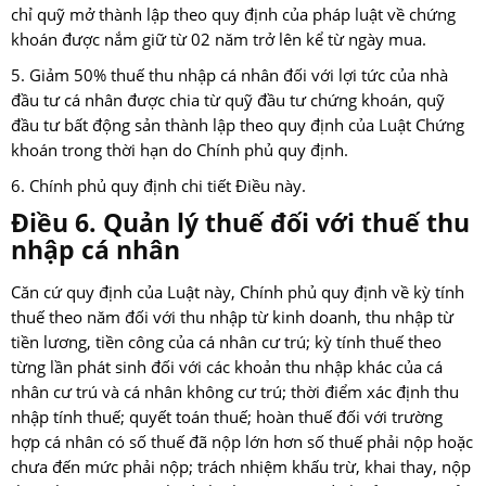
chỉ quỹ mở thành lập theo quy định của pháp luật về chứng
khoán được nắm giữ từ 02 năm trở lên kể từ ngày mua.
5. Giảm 50% thuế thu nhập cá nhân đối với lợi tức của nhà
đầu tư cá nhân được chia từ quỹ đầu tư chứng khoán, quỹ
đầu tư bất động sản thành lập theo quy định của Luật Chứng
khoán trong thời hạn do Chính phủ quy định.
6. Chính phủ quy định chi tiết Điều này.
Điều 6. Quản lý thuế đối với thuế thu
nhập cá nhân
Căn cứ quy định của Luật này, Chính phủ quy định về kỳ tính
thuế theo năm đối với thu nhập từ kinh doanh, thu nhập từ
tiền lương, tiền công của cá nhân cư trú; kỳ tính thuế theo
từng lần phát sinh đối với các khoản thu nhập khác của cá
nhân cư trú và cá nhân không cư trú; thời điểm xác định thu
nhập tính thuế; quyết toán thuế; hoàn thuế đối với trường
hợp cá nhân có số thuế đã nộp lớn hơn số thuế phải nộp hoặc
chưa đến mức phải nộp; trách nhiệm khấu trừ, khai thay, nộp