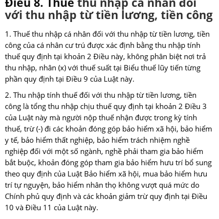
Điều 8. Thuế
thu nhập cá nhân
đối
với thu nhập từ tiền lương, tiền công
1. Thuế thu nhập cá nhân đối với thu nhập từ tiền lương, tiền
công của cá nhân cư trú được xác định bằng thu nhập tính
thuế quy định tại khoản 2 Điều này, không phân biệt nơi trả
thu nhập, nhân (x) với thuế suất tại Biểu thuế lũy tiến từng
phần quy định tại Điều 9 của Luật này.
2. Thu nhập tính thuế đối với thu nhập từ tiền lương, tiền
công là tổng thu nhập chịu thuế quy định tại khoản 2 Điều 3
của Luật này mà người nộp thuế nhận được trong kỳ tính
thuế, trừ (-) đi các khoản đóng góp bảo hiểm xã hội, bảo hiểm
y tế, bảo hiểm thất nghiệp, bảo hiểm trách nhiệm nghề
nghiệp đối với một số ngành, nghề phải tham gia bảo hiểm
bắt buộc, khoản đóng góp tham gia bảo hiểm hưu trí bổ sung
theo quy định của Luật Bảo hiểm xã hội, mua bảo hiểm hưu
trí tự nguyện, bảo hiểm nhân thọ không vượt quá mức do
Chính phủ quy định và các khoản giảm trừ quy định tại Điều
10 và Điều 11 của Luật này.