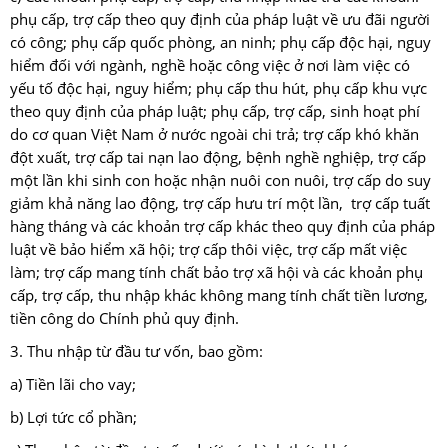
phụ cấp, trợ cấp theo quy định của pháp luật về ưu đãi người
có công; phụ cấp quốc phòng, an ninh; phụ cấp độc hại, nguy
hiểm đối với ngành, nghề hoặc công việc ở nơi làm việc có
yếu tố độc hại, nguy hiểm; phụ cấp thu hút, phụ cấp khu vực
theo quy định của pháp luật; phụ cấp, trợ cấp, sinh hoạt phí
do cơ quan Việt Nam ở nước ngoài chi trả; trợ cấp khó khăn
đột xuất, trợ cấp tai nạn lao động, bệnh nghề nghiệp, trợ cấp
một lần khi sinh con hoặc nhận nuôi con nuôi, trợ cấp do suy
giảm khả năng lao động, trợ cấp hưu trí một lần, trợ cấp tuất
hàng tháng và các khoản trợ cấp khác theo quy định của pháp
luật về bảo hiểm xã hội; trợ cấp thôi việc, trợ cấp mất việc
làm; trợ cấp mang tính chất bảo trợ xã hội và các khoản phụ
cấp, trợ cấp, thu nhập khác không mang tính chất tiền lương,
tiền công do Chính phủ quy định.
3. Thu nhập từ đầu tư vốn, bao gồm:
a) Tiền lãi cho vay;
b) Lợi tức cổ phần;