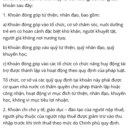
khoản sau đây:
1. Khoản đóng góp từ thiện, nhân đạo, bao gồm:
a) Khoản đóng góp vào tổ chức, cơ sở chăm sóc, nuôi dưỡng
trẻ em có hoàn cảnh đặc biệt khó khăn, người khuyết tật,
người già không nơi nương tựa;
b) Khoản đóng góp vào quỹ từ thiện, quỹ nhân đạo, quỹ
khuyến học;
c) Khoản đóng góp vào các tổ chức có chức năng huy động tài
trợ được thành lập và hoạt động theo quy định của pháp luật.
Tổ chức, cơ sở và các quỹ quy định tại khoản này phải được
cơ quan nhà nước có thẩm quyền cho phép thành lập hoặc
công nhận, hoạt động vì mục đích từ thiện, nhân đạo, khuyến
học, không vì mục tiêu lợi nhuận.
2. Khoản chi cho y tế, giáo dục – đào tạo của người nộp thuế,
người phụ thuộc của người nộp thuế được giảm trừ vào thu
nhập trước khi tính thuế theo mức do Chính phủ quy định.