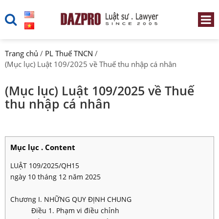
Trang chủ
/
PL Thuế TNCN
/
(Mục lục) Luật 109/2025 về Thuế thu nhập cá nhân
(Mục lục) Luật 109/2025 về Thuế
thu nhập cá nhân
Mục lục . Content
LUẬT 109/2025/QH15
ngày 10 tháng 12 năm 2025
Chương I. NHỮNG QUY ĐỊNH CHUNG
Điều 1. Phạm vi điều chỉnh