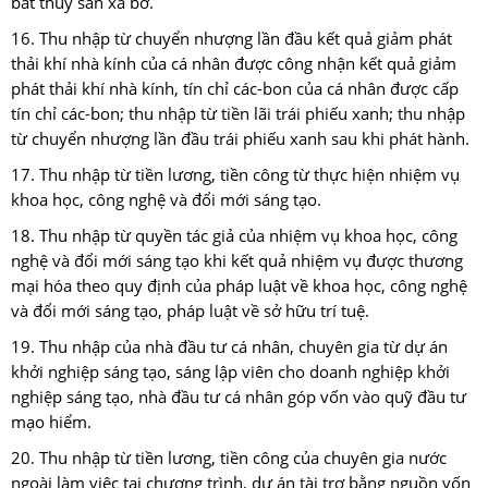
bắt thủy sản xa bờ.
16. Thu nhập từ chuyển nhượng lần đầu kết quả giảm phát
thải khí nhà kính của cá nhân được công nhận kết quả giảm
phát thải khí nhà kính, tín chỉ các-bon của cá nhân được cấp
tín chỉ các-bon; thu nhập từ tiền lãi trái phiếu xanh; thu nhập
từ chuyển nhượng lần đầu trái phiếu xanh sau khi phát hành.
17. Thu nhập từ tiền lương, tiền công từ thực hiện nhiệm vụ
khoa học, công nghệ và đổi mới sáng tạo.
18. Thu nhập từ quyền tác giả của nhiệm vụ khoa học, công
nghệ và đổi mới sáng tạo khi kết quả nhiệm vụ được thương
mại hóa theo quy định của pháp luật về khoa học, công nghệ
và đổi mới sáng tạo, pháp luật về sở hữu trí tuệ.
19. Thu nhập của nhà đầu tư cá nhân, chuyên gia từ dự án
khởi nghiệp sáng tạo, sáng lập viên cho doanh nghiệp khởi
nghiệp sáng tạo, nhà đầu tư cá nhân góp vốn vào quỹ đầu tư
mạo hiểm.
20. Thu nhập từ tiền lương, tiền công của chuyên gia nước
ngoài làm việc tại chương trình, dự án tài trợ bằng nguồn vốn