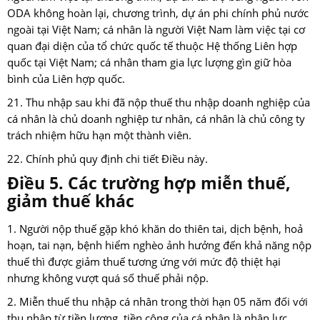
ODA không hoàn lại, chương trình, dự án phi chính phủ nước
ngoài tại Việt Nam; cá nhân là người Việt Nam làm việc tại cơ
quan đại diện của tổ chức quốc tế thuộc Hệ thống Liên hợp
quốc tại Việt Nam; cá nhân tham gia lực lượng gìn giữ hòa
bình của Liên hợp quốc.
21. Thu nhập sau khi đã nộp thuế thu nhập doanh nghiệp của
cá nhân là chủ doanh nghiệp tư nhân, cá nhân là chủ công ty
trách nhiệm hữu hạn một thành viên.
22. Chính phủ quy định chi tiết Điều này.
Điều 5. Các trường hợp miễn thuế,
giảm thuế khác
1. Người nộp thuế gặp khó khăn do thiên tai, dịch bệnh, hoả
hoạn, tai nạn, bệnh hiểm nghèo ảnh hưởng đến khả năng nộp
thuế thì được giảm thuế tương ứng với mức độ thiệt hại
nhưng không vượt quá số thuế phải nộp.
2. Miễn thuế thu nhập cá nhân trong thời hạn 05 năm đối với
thu nhập từ tiền lương, tiền công của cá nhân là nhân lực