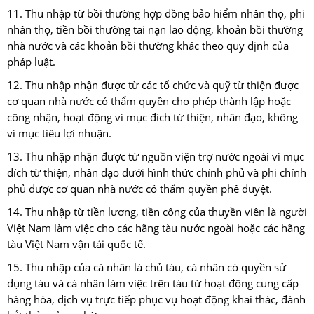
11. Thu nhập từ bồi thường hợp đồng bảo hiểm nhân thọ, phi
nhân thọ, tiền bồi thường tai nạn lao động, khoản bồi thường
nhà nước và các khoản bồi thường khác theo quy định của
pháp luật.
12. Thu nhập nhận được từ các tổ chức và quỹ từ thiện được
cơ quan nhà nước có thẩm quyền cho phép thành lập hoặc
công nhận, hoạt động vì mục đích từ thiện, nhân đạo, không
vì mục tiêu lợi nhuận.
13. Thu nhập nhận được từ nguồn viện trợ nước ngoài vì mục
đích từ thiện, nhân đạo dưới hình thức chính phủ và phi chính
phủ được cơ quan nhà nước có thẩm quyền phê duyệt.
14. Thu nhập từ tiền lương, tiền công của thuyền viên là người
Việt Nam làm việc cho các hãng tàu nước ngoài hoặc các hãng
tàu Việt Nam vận tải quốc tế.
15. Thu nhập của cá nhân là chủ tàu, cá nhân có quyền sử
dụng tàu và cá nhân làm việc trên tàu từ hoạt động cung cấp
hàng hóa, dịch vụ trực tiếp phục vụ hoạt động khai thác, đánh