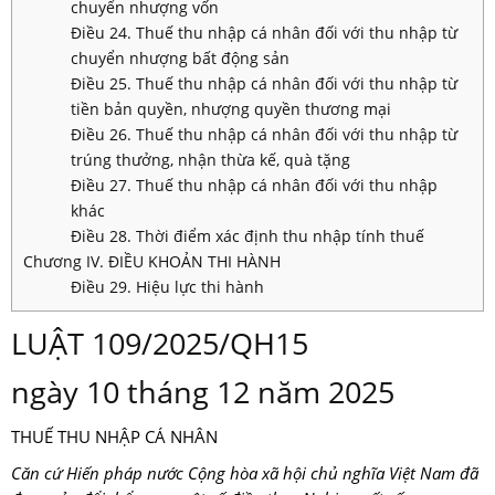
chuyển nhượng vốn
Điều 24. Thuế thu nhập cá nhân đối với thu nhập từ
chuyển nhượng bất động sản
Điều 25. Thuế thu nhập cá nhân đối với thu nhập từ
tiền bản quyền, nhượng quyền thương mại
Điều 26. Thuế thu nhập cá nhân đối với thu nhập từ
trúng thưởng, nhận thừa kế, quà tặng
Điều 27. Thuế thu nhập cá nhân đối với thu nhập
khác
Điều 28. Thời điểm xác định thu nhập tính thuế
Chương IV. ĐIỀU KHOẢN THI HÀNH
Điều 29. Hiệu lực thi hành
LUẬT 109/2025/QH15
ngày 10 tháng 12 năm 2025
THUẾ THU NHẬP CÁ NHÂN
Căn cứ Hiến pháp nước Cộng hòa xã hội chủ nghĩa Việt Nam đã