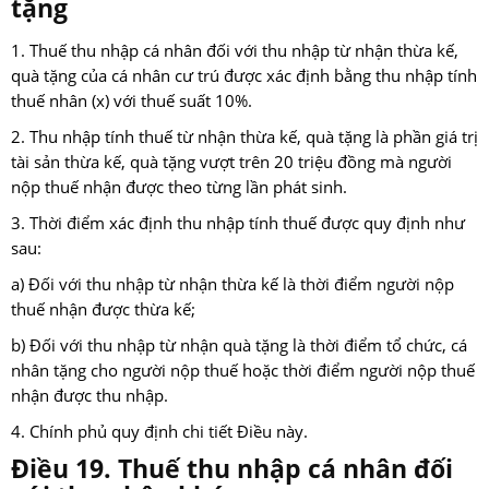
tặng
1. Thuế thu nhập cá nhân đối với thu nhập từ nhận thừa kế,
quà tặng của cá nhân cư trú được xác định bằng thu nhập tính
thuế nhân (x) với thuế suất 10%.
2. Thu nhập tính thuế từ nhận thừa kế, quà tặng là phần giá trị
tài sản thừa kế, quà tặng vượt trên 20 triệu đồng mà người
nộp thuế nhận được theo từng lần phát sinh.
3. Thời điểm xác định thu nhập tính thuế được quy định như
sau:
a) Đối với thu nhập từ nhận thừa kế là thời điểm người nộp
thuế nhận được thừa kế;
b) Đối với thu nhập từ nhận quà tặng là thời điểm tổ chức, cá
nhân tặng cho người nộp thuế hoặc thời điểm người nộp thuế
nhận được thu nhập.
4. Chính phủ quy định chi tiết Điều này.
Điều 19. Thuế thu nhập cá nhân đối