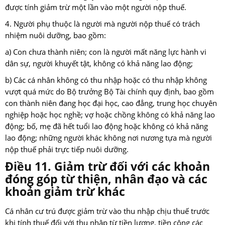
được tính giảm trừ một lần vào một người nộp thuế.
4. Người phụ thuộc là người mà người nộp thuế có trách
nhiệm nuôi dưỡng, bao gồm:
a) Con chưa thành niên; con là người mất năng lực hành vi
dân sự, người khuyết tật, không có khả năng lao động;
b) Các cá nhân không có thu nhập hoặc có thu nhập không
vượt quá mức do Bộ trưởng Bộ Tài chính quy định, bao gồm
con thành niên đang học đại học, cao đẳng, trung học chuyên
nghiệp hoặc học nghề; vợ hoặc chồng không có khả năng lao
động; bố, mẹ đã hết tuổi lao động hoặc không có khả năng
lao động; những người khác không nơi nương tựa mà người
nộp thuế phải trực tiếp nuôi dưỡng.
Điều 11. Giảm trừ đối với các khoản
đóng góp từ thiện, nhân đạo và các
khoản giảm trừ khác
Cá nhân cư trú được giảm trừ vào thu nhập chịu thuế trước
khi tính thuế đối với thu nhập từ tiền lương, tiền công các