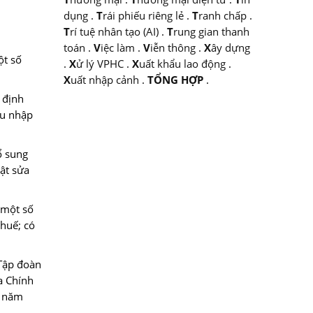
dụng
.
T
rái phiếu riêng lẻ
.
T
ranh chấp
.
T
rí tuệ nhân tạo (AI)
.
T
rung gian thanh
toán
.
V
iệc làm
.
V
iễn thông
.
X
ây dựng
ột số
.
X
ử lý VPHC
.
X
uất khẩu lao động
.
X
uất nhập cảnh
.
TỔNG HỢP
.
 định
hu nhập
ổ sung
uật sửa
 một số
thuế; có
Tập đoàn
a Chính
4 năm