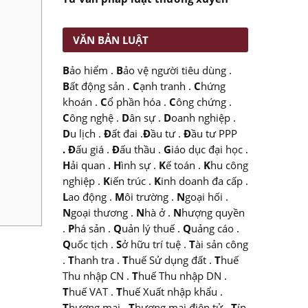
VĂN BẢN LUẬT
B
ảo hiểm
.
B
ảo vệ người tiêu dùng
.
B
ất động sản
.
C
ạnh tranh
.
C
hứng
khoán
.
C
ổ phần hóa
.
C
ông chứng
.
C
ông nghệ
.
D
ân sự
.
D
oanh nghiệp
.
D
u lịch
.
Đ
ất đai
.
Đ
ầu tư
.
Đ
ầu tư PPP
.
Đ
ấu giá
.
Đ
ấu thầu
.
G
iáo dục đại học
.
H
ải quan
.
H
ình sự
.
K
ế toán
.
K
hu công
nghiệp
.
K
iến trúc
.
K
inh doanh đa cấp
.
L
ao động
.
M
ôi trường
.
N
goại hối
.
N
goại thương
.
N
hà ở
.
N
hượng quyền
.
P
há sản
.
Q
uản lý thuế
.
Q
uảng cáo
.
Q
uốc tịch
.
S
ở hữu trí tuệ
.
T
ài sản công
.
T
hanh tra
.
T
huế Sử dụng đất
.
T
huế
Thu nhập CN
.
T
huế Thu nhập DN
.
T
huế VAT
.
T
huế Xuất nhập khẩu
.
T
hương mại
.
T
hương mại điện tử
.
T
ín