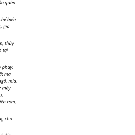
bảo quản
chế biến
, gia
m, thủy
 tại
y phay;
uất mạ
ngô, mía,
ô; máy
u,
iện rơm,
ng cho