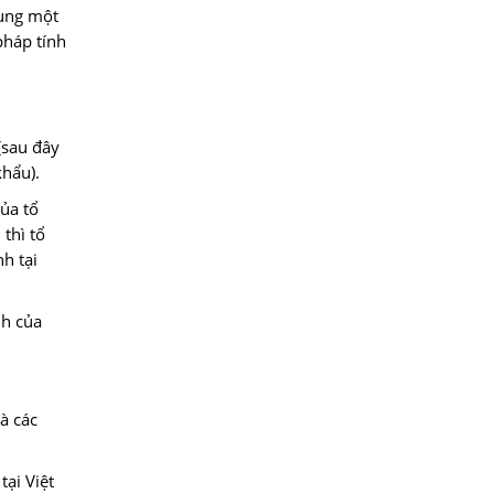
sung một
pháp tính
 (sau đây
khẩu).
ủa tổ
thì tổ
h tại
nh của
à các
tại Việt