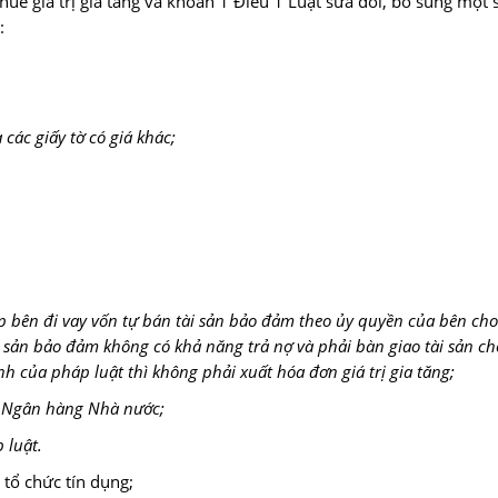
huế giá trị gia tăng và khoản 1 Điều 1 Luật sửa đổi, bổ sung một 
:
các giấy tờ có giá khác;
p bên đi vay vốn tự bán tài sản bảo đảm theo ủy quyền của bên cho
 sản bảo đảm không có khả năng trả nợ và phải bàn giao tài sản ch
nh của pháp luật thì không phải xuất hóa đơn giá trị gia tăng;
t Ngân hàng Nhà nước;
 luật.
 tổ chức tín dụng;