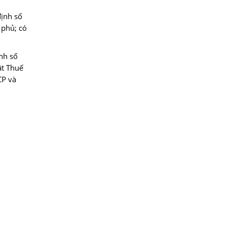
ịnh số
phủ; có
nh số
ật Thuế
CP và