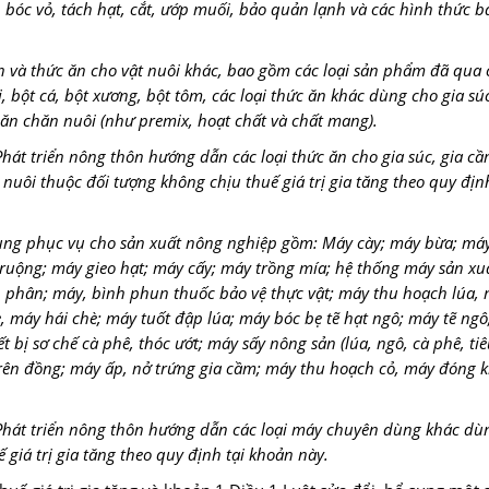
 bóc vỏ, tách hạt, cắt, ướp muối, bảo quản lạnh và các hình thức 
n và thức ăn cho vật nuôi khác, bao gồm các loại sản phẩm đã qua 
 bột cá, bột xương, bột tôm, các loại thức ăn khác dùng cho gia súc
 ăn chăn nuôi (như premix, hoạt chất và chất mang).
Phát triển nông thôn hướng dẫn các loại thức ăn cho gia súc, gia cầ
nuôi thuộc đối tượng không chịu thuế giá trị gia tăng theo quy định
dùng phục vụ cho sản xuất nông nghiệp gồm: Máy cày; máy bừa; má
 ruộng; máy gieo hạt; máy cấy; máy trồng mía; hệ thống máy sản x
 phân; máy, bình phun thuốc bảo vệ thực vật; máy thu hoạch lúa, 
, máy hái chè; máy tuốt đập lúa; máy bóc bẹ tẽ hạt ngô; máy tẽ ng
 bị sơ chế cà phê, thóc ướt; máy sấy nông sản (lúa, ngô, cà phê, tiê
trên đồng; máy ấp, nở trứng gia cầm; máy thu hoạch cỏ, máy đóng k
à Phát triển nông thôn hướng dẫn các loại máy chuyên dùng khác dù
giá trị gia tăng theo quy định tại khoản này.