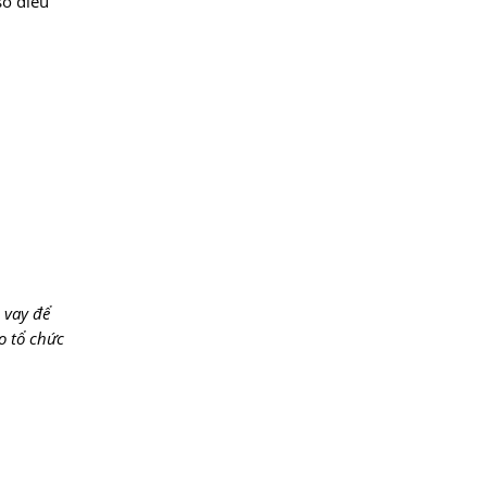
số điều
 vay để
o tổ chức