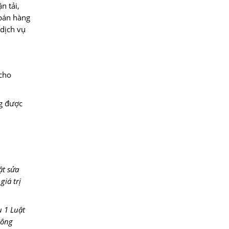
n tải,
 bán hàng
 dịch vụ
 cho
ng được
ật sửa
giá trị
u 1 Luật
hông