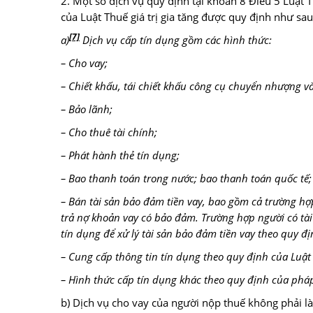
2. Một số dịch vụ quy định tại khoản 8 Điều 5 Luật T
của Luật Thuế giá trị gia tăng được quy định như sau
[7]
a)
Dịch vụ cấp tín dụng gồm các hình thức:
– Cho vay;
– Chiết khấu, tái chiết khấu công cụ chuyển nhượng và 
– Bảo lãnh;
– Cho thuê tài chính;
– Phát hành thẻ tín dụng;
– Bao thanh toán trong nước; bao thanh toán quốc tế;
– Bán tài sản bảo đảm tiền vay, bao gồm cả trường hợ
trả nợ khoản vay có bảo đảm. Trường hợp người có tài
tín dụng để xử lý tài sản bảo đảm tiền vay theo quy đị
– Cung cấp thông tin tín dụng theo quy định của Luậ
– Hình thức cấp tín dụng khác theo quy định của pháp
b) Dịch vụ cho vay của người nộp thuế không phải là