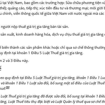
ú tại Việt Nam, bao gồm các trường hợp: Sửa chữa phương tiện vậ
thế); quảng cáo, tiếp thị; xúc tiến đầu tư và thương mại; môi giới
ưu chính, viễn thông quốc tế giữa Việt Nam với nước ngoài mà các
người nộp thuế giá trị gia tăng bán tài sản.
ản xuất, kinh doanh hàng hóa, dịch vụ chịu thuế giá trị gia tăng
hế biến thành các sản phẩm khác hoặc chỉ qua sơ chế thông thườ
 định tại khoản 1 Điều 5 Luật Thuế giá trị gia tăng.
n 2 và 3 Điều này.
ế
eo quy định tại Điều 5 Luật Thuế giá trị gia tăng, khoản 1 Điều 1 Lu
g và khoản 1 Điều 1 Luật sửa đổi, bổ sung một số điều của Luật Thuế 
[3]
huế.
Luật Thuế giá trị gia tăng đã được sửa đổi, bổ sung tại khoản 1 Điề
tăng, Luật Thuế tiêu thụ đặc biệt và Luật Quản lý thuế qua sơ chế t