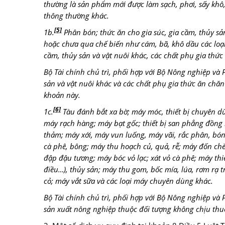
thường là sản phẩm mới được làm sạch, phơi, sấy khô,
thông thường khác.
[5]
1b.
Phân bón; thức ăn cho gia súc, gia cầm, thủy sả
hoặc chưa qua chế biến như cám, bã, khô dầu các loại,
cầm, thủy sản và vật nuôi khác, các chất phụ gia thức
Bộ Tài chính chủ trì, phối hợp với Bộ Nông nghiệp và 
sản và vật nuôi khác và các chất phụ gia thức ăn chăn 
khoản này.
[6]
1c.
Tàu đánh bắt xa bờ; máy móc, thiết bị chuyên 
máy rạch hàng; máy bạt gốc; thiết bị san phẳng đồng
thảm; máy xới, máy vun luống, máy vãi, rắc phân, bón
cà phê, bông; máy thu hoạch củ, quả, rễ; máy đốn chè
đập đậu tương; máy bóc vỏ lạc; xát vỏ cà phê; máy thiết
điều…), thủy sản; máy thu gom, bốc mía, lúa, rơm rạ 
cỏ; máy vắt sữa và các loại máy chuyên dùng khác.
Bộ Tài chính chủ trì, phối hợp với Bộ Nông nghiệp v
sản xuất nông nghiệp thuộc đối tượng không chịu thuế 