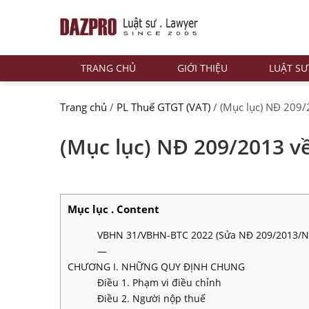
TRANG CHỦ
GIỚI THIỆU
LUẬT SƯ
Trang chủ
/
PL Thuế GTGT (VAT)
/
(Mục lục) NĐ 209/2
(Mục lục) NĐ 209/2013 về 
Mục lục . Content
VBHN 31/VBHN-BTC 2022 (Sửa NĐ 209/2013/N
—
CHƯƠNG I. NHỮNG QUY ĐỊNH CHUNG
Điều 1. Phạm vi điều chỉnh
Điều 2. Người nộp thuế