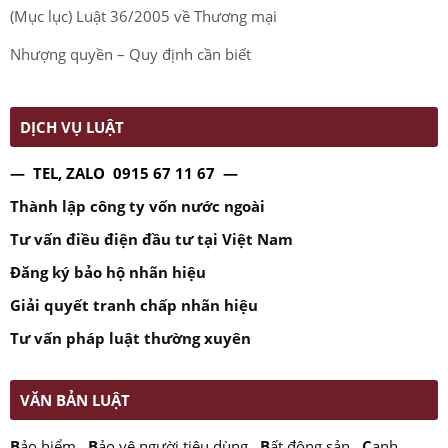
(Mục lục) Luật 36/2005 về Thương mại
Nhượng quyền – Quy định cần biết
DỊCH VỤ LUẬT
— TEL, ZALO 0915 67 11 67 —
Thành lập công ty vốn nước ngoài
Tư vấn điều điện đầu tư tại Việt Nam
Đăng ký bảo hộ nhãn hiệu
Giải quyết tranh chấp nhãn hiệu
Tư vấn pháp luật thường xuyên
VĂN BẢN LUẬT
B
ảo hiểm
.
B
ảo vệ người tiêu dùng
.
B
ất động sản
.
C
ạnh