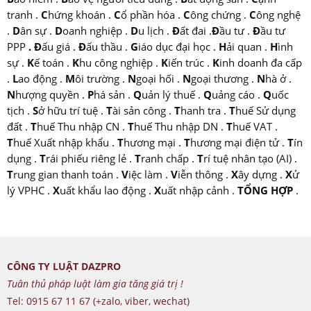
tranh
.
C
hứng khoán
.
C
ổ phần hóa
.
C
ông chứng
.
C
ông nghệ
.
D
ân sự
.
D
oanh nghiệp
.
D
u lịch
.
Đ
ất đai
.
Đ
ầu tư
.
Đ
ầu tư
PPP
.
Đ
ấu giá
.
Đ
ấu thầu
.
G
iáo dục đại học
.
H
ải quan
.
H
ình
sự
.
K
ế toán
.
K
hu công nghiệp
.
K
iến trúc
.
K
inh doanh đa cấp
.
L
ao động
.
M
ôi trường
.
N
goại hối
.
N
goại thương
.
N
hà ở
.
N
hượng quyền
.
P
há sản
.
Q
uản lý thuế
.
Q
uảng cáo
.
Q
uốc
tịch
.
S
ở hữu trí tuệ
.
T
ài sản công
.
T
hanh tra
.
T
huế Sử dụng
đất
.
T
huế Thu nhập CN
.
T
huế Thu nhập DN
.
T
huế VAT
.
T
huế Xuất nhập khẩu
.
T
hương mại
.
T
hương mại điện tử
.
T
ín
dụng
.
T
rái phiếu riêng lẻ
.
T
ranh chấp
.
T
rí tuệ nhân tạo (AI)
.
T
rung gian thanh toán
.
V
iệc làm
.
V
iễn thông
.
X
ây dựng
.
X
ử
lý VPHC
.
X
uất khẩu lao động
.
X
uất nhập cảnh
.
TỔNG HỢP
.
CÔNG TY LUẬT DAZPRO
Tuân thủ pháp luật làm gia tăng giá trị !
Tel: 0915 67 11 67 (+zalo, viber, wechat)