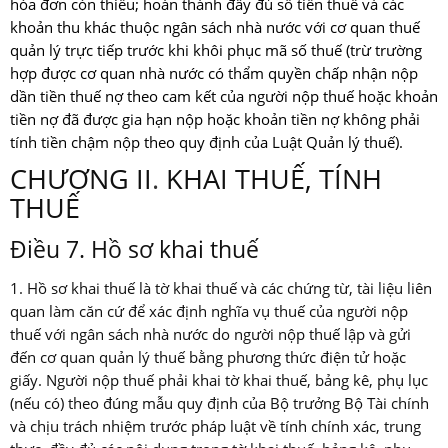
hóa đơn còn thiếu; hoàn thành đầy đủ số tiền thuế và các
khoản thu khác thuộc ngân sách nhà nước với cơ quan thuế
quản lý trực tiếp trước khi khôi phục mã số thuế (trừ trường
hợp được cơ quan nhà nước có thẩm quyền chấp nhận nộp
dần tiền thuế nợ theo cam kết của người nộp thuế hoặc khoản
tiền nợ đã được gia hạn nộp hoặc khoản tiền nợ không phải
tính tiền chậm nộp theo quy định của Luật Quản lý thuế).
CHƯƠNG II
.
KHAI THUẾ, TÍNH
THUẾ
Điều 7. Hồ sơ khai thuế
1. Hồ sơ khai thuế là tờ khai thuế và các chứng từ, tài liệu liên
quan làm căn cứ để xác định nghĩa vụ thuế của người nộp
thuế với ngân sách nhà nước do người nộp thuế lập và gửi
đến cơ quan quản lý thuế bằng phương thức điện tử hoặc
giấy. Người nộp thuế phải khai tờ khai thuế, bảng kê, phụ lục
(nếu có) theo đúng mẫu quy định của Bộ trưởng Bộ Tài chính
và chịu trách nhiệm trước pháp luật về tính chính xác, trung