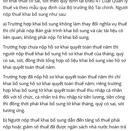
sơ khai thuế có sai, sót theo quy định tại
Điều 47 Luật Quản lý
thuế
và theo mẫu quy định của Bộ trưởng Bộ Tài chính. Người
nộp thuế khai bổ sung như sau:
a) Trường hợp khai bổ sung không làm thay đổi nghĩa vụ thuế
thì chỉ phải nộp Bản giải trình khai bổ sung và các tài liệu có
liên quan, không phải nộp Tờ khai bổ sung.
Trường hợp chưa nộp hồ sơ khai quyết toán thuế năm thì
người nộp thuế khai bổ sung hồ sơ khai thuế của tháng, quý
có sai, sót, đồng thời tổng hợp số liệu khai bổ sung vào hồ sơ
khai quyết toán thuế năm.
Trường hợp đã nộp hồ sơ khai quyết toán thuế năm thì chỉ
khai bổ sung hồ sơ khai quyết toán thuế năm; riêng trường
hợp khai bổ sung tờ khai quyết toán thuế thu nhập cá nhân
đối với tổ chức, cá nhân trả thu nhập từ tiền lương, tiền công
thì đồng thời phải khai bổ sung tờ khai tháng, quý có sai, sót
tương ứng.
b) Người nộp thuế khai bổ sung dẫn đến tăng số thuế phải
nộp hoặc giảm số thuế đã được ngân sách nhà nước hoàn trả