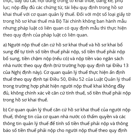
thực, đầy đủ các nội dung trong tờ khai thuế, bảng kê, phụ
lục; nộp đầy đủ các chứng từ, tài liệu quy định trong hồ sơ
khai thuế với cơ quan quản lý thuế. Đối với một số loại giấy tờ
trong hồ sơ khai thuế mà Bộ Tài chính không ban hành mẫu
nhưng pháp luật có liên quan có quy định mẫu thì thực hiện
theo quy định của pháp luật có liên quan.
a) Người nộp thuế căn cứ hồ sơ khai thuế và hồ sơ khai bổ
sung để tự tính số tiền thuế phải nộp, số tiền thuế phải nộp
bổ sung, tiền chậm nộp (nếu có) và nộp tiền vào ngân sách
nhà nước theo quy định (trừ trường hợp quy định tại Điều 13
của Nghị định này). Cơ quan quản lý thuế thực hiện ấn định
thuế theo quy định tại
Điều 50, Điều 52 của Luật Quản lý thuế
trong trường hợp phát hiện người nộp thuế khai không đầy
đủ, không chính xác về căn cứ tính thuế, số tiền thuế phải nộp
trong hồ sơ khai thuế.
b) Cơ quan quản lý thuế căn cứ hồ sơ khai thuế của người nộp
thuế, thông tin của cơ quan nhà nước có thẩm quyền và các
thông tin quản lý thuế để tính số tiền thuế phải nộp và thông
báo số tiền thuế phải nộp cho người nộp thuế theo quy định