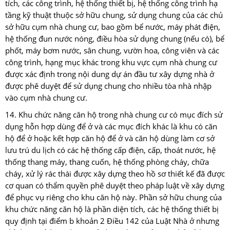
tích, các công trình, hệ thống thiết bị, hệ thống công trình hạ
tầng kỹ thuật thuộc sở hữu chung, sử dụng chung của các chủ
sở hữu cụm nhà chung cư, bao gồm bể nước, máy phát điện,
hệ thống đun nước nóng, điều hòa sử dụng chung (nếu có), bể
phốt, máy bơm nước, sân chung, vườn hoa, công viên và các
công trình, hạng mục khác trong khu vực cụm nhà chung cư
được xác định trong nội dung dự án đầu tư xây dựng nhà ở
được phê duyệt để sử dụng chung cho nhiều tòa nhà nhập
vào cụm nhà chung cư.
14. Khu chức năng căn hộ trong nhà chung cư có mục đích sử
dụng hỗn hợp dùng để ở và các mục đích khác là khu có căn
hộ để ở hoặc kết hợp căn hộ để ở và căn hộ dùng làm cơ sở
lưu trú du lịch có các hệ thống cấp điện, cấp, thoát nước, hệ
thống thang máy, thang cuốn, hệ thống phòng cháy, chữa
cháy, xử lý rác thái được xây dựng theo hồ sơ thiết kế đã được
cơ quan có thẩm quyền phê duyệt theo pháp luật về xây dựng
để phục vụ riêng cho khu căn hộ này. Phần sở hữu chung của
khu chức năng căn hộ là phần diện tích, các hệ thống thiết bị
quy định tại điểm b khoản 2 Điều 142 của Luật Nhà ở nhưng