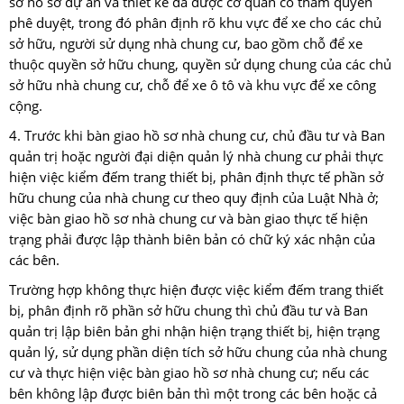
sở hồ sơ dự án và thiết kế đã được cơ quan có thẩm quyền
phê duyệt, trong đó phân định rõ khu vực để xe cho các chủ
sở hữu, người sử dụng nhà chung cư, bao gồm chỗ để xe
thuộc quyền sở hữu chung, quyền sử dụng chung của các chủ
sở hữu nhà chung cư, chỗ để xe ô tô và khu vực để xe công
cộng.
4. Trước khi bàn giao hồ sơ nhà chung cư, chủ đầu tư và Ban
quản trị hoặc người đại diện quản lý nhà chung cư phải thực
hiện việc kiểm đếm trang thiết bị, phân định thực tế phần sở
hữu chung của nhà chung cư theo quy định của Luật Nhà ở;
việc bàn giao hồ sơ nhà chung cư và bàn giao thực tế hiện
trạng phải được lập thành biên bản có chữ ký xác nhận của
các bên.
Trường hợp không thực hiện được việc kiểm đếm trang thiết
bị, phân định rõ phần sở hữu chung thì chủ đầu tư và Ban
quản trị lập biên bản ghi nhận hiện trạng thiết bị, hiện trạng
quản lý, sử dụng phần diện tích sở hữu chung của nhà chung
cư và thực hiện việc bàn giao hồ sơ nhà chung cư; nếu các
bên không lập được biên bản thì một trong các bên hoặc cả