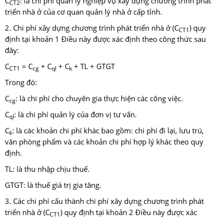
C
: là chi phí quản lý nghiệp vụ xây dựng chương trình phát
CT2
triển nhà ở của cơ quan quản lý nhà ở cấp tỉnh.
2. Chi phí xây dựng chương trình phát triển nhà ở (C
) quy
CT1
định tại khoản 1 Điều này được xác định theo công thức sau
đây:
C
= C
+ C
+ C
+ TL + GTGT
CT1
cg
ql
k
Trong đó:
C
: là chi phí cho chuyên gia thực hiện các công việc.
cg
C
: là chi phí quản lý của đơn vị tư vấn.
ql
C
: là các khoản chi phí khác bao gồm: chi phí đi lại, lưu trú,
k
văn phòng phẩm và các khoản chi phí hợp lý khác theo quy
định.
TL: là thu nhập chịu thuế.
GTGT: là thuế giá trị gia tăng.
3. Các chi phí cấu thành chi phí xây dựng chương trình phát
triển nhà ở (C
) quy định tại khoản 2 Điều này được xác
CT1