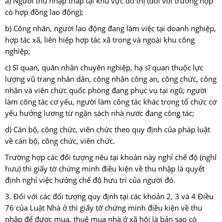
a) Người thu nhập thấp tại khu vực đô thị (đối với trường hợp
có hợp đồng lao động);
b) Công nhân, người lao động đang làm việc tại doanh nghiệp,
hợp tác xã, liên hiệp hợp tác xã trong và ngoài khu công
nghiệp;
c) Sĩ quan, quân nhân chuyên nghiệp, hạ sĩ quan thuộc lực
lượng vũ trang nhân dân, công nhân công an, công chức, công
nhân và viên chức quốc phòng đang phục vụ tại ngũ; người
làm công tác cơ yếu, người làm công tác khác trong tổ chức cơ
yếu hưởng lương từ ngân sách nhà nước đang công tác;
d) Cán bộ, công chức, viên chức theo quy định của pháp luật
về cán bộ, công chức, viên chức.
Trường hợp các đối tượng nêu tại khoản này nghỉ chế độ (nghỉ
hưu) thì giấy tờ chứng minh điều kiện về thu nhập là quyết
định nghỉ việc hưởng chế độ hưu trí của người đó.
3. Đối với các đối tượng quy định tại các khoản 2, 3 và 4 Điều
76 của Luật Nhà ở thì giấy tờ chứng minh điều kiện về thu
nhập để được mua, thuê mua nhà ở xã hội là bản sao có