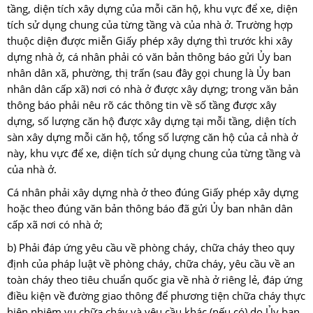
tầng, diện tích xây dựng của mỗi căn hộ, khu vực để xe, diện
tích sử dụng chung của từng tầng và của nhà ở. Trường hợp
thuộc diện được miễn Giấy phép xây dựng thì trước khi xây
dựng nhà ở, cá nhân phải có văn bản thông báo gửi Ủy ban
nhân dân xã, phường, thị trấn (sau đây gọi chung là Ủy ban
nhân dân cấp xã) nơi có nhà ở được xây dựng; trong văn bản
thông báo phải nêu rõ các thông tin về số tầng được xây
dựng, số lượng căn hộ được xây dựng tại mỗi tầng, diện tích
sàn xây dựng mỗi căn hộ, tổng số lượng căn hộ của cả nhà ở
này, khu vực để xe, diện tích sử dụng chung của từng tầng và
của nhà ở.
Cá nhân phải xây dựng nhà ở theo đúng Giấy phép xây dựng
hoặc theo đúng văn bản thông báo đã gửi Ủy ban nhân dân
cấp xã nơi có nhà ở;
b) Phải đáp ứng yêu cầu về phòng cháy, chữa cháy theo quy
định của pháp luật về phòng cháy, chữa cháy, yêu cầu về an
toàn cháy theo tiêu chuẩn quốc gia về nhà ở riêng lẻ, đáp ứng
điều kiện về đường giao thông để phương tiện chữa cháy thực
hiện nhiệm vụ chữa cháy và yêu cầu khác (nếu có) do Ủy ban