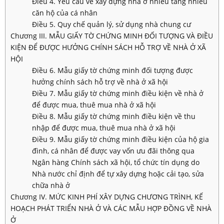
Điều 4. Yêu cầu về xây dựng nhà ở nhiều tầng nhiều
căn hộ của cá nhân
Điều 5. Quy chế quản lý, sử dụng nhà chung cư
Chương III. MẪU GIẤY TỜ CHỨNG MINH ĐỐI TƯỢNG VÀ ĐIỀU
KIỆN ĐỂ ĐƯỢC HƯỞNG CHÍNH SÁCH HỖ TRỢ VỀ NHÀ Ở XÃ
HỘI
Điều 6. Mẫu giấy tờ chứng minh đối tượng được
hưởng chính sách hỗ trợ về nhà ở xã hội
Điều 7. Mẫu giấy tờ chứng minh điều kiện về nhà ở
để được mua, thuê mua nhà ở xã hội
Điều 8. Mẫu giấy tờ chứng minh điều kiện về thu
nhập để được mua, thuê mua nhà ở xã hội
Điều 9. Mẫu giấy tờ chứng minh điều kiện của hộ gia
đình, cá nhân để được vay vốn ưu đãi thông qua
Ngân hàng Chính sách xã hội, tổ chức tín dụng do
Nhà nước chỉ định để tự xây dựng hoặc cải tạo, sửa
chữa nhà ở
Chương IV. MỨC KINH PHÍ XÂY DỰNG CHƯƠNG TRÌNH, KẾ
HOẠCH PHÁT TRIỂN NHÀ Ở VÀ CÁC MẪU HỢP ĐỒNG VỀ NHÀ
Ở