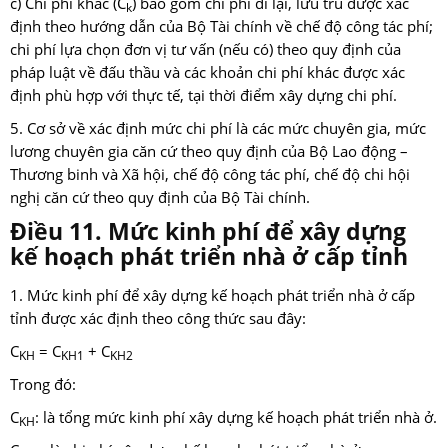
c) Chi phí khác (C
) bao gồm chi phí đi lại, lưu trú được xác
k
định theo hướng dẫn của Bộ Tài chính về chế độ công tác phí;
chi phí lựa chọn đơn vị tư vấn (nếu có) theo quy định của
pháp luật về đấu thầu và các khoản chi phí khác được xác
định phù hợp với thực tế, tại thời điểm xây dựng chi phí.
5. Cơ sở về xác định mức chi phí là các mức chuyên gia, mức
lương chuyên gia căn cứ theo quy định của Bộ Lao động –
Thương binh và Xã hội, chế độ công tác phí, chế độ chi hội
nghị căn cứ theo quy định của Bộ Tài chính.
Điều 11. Mức kinh phí để xây dựng
kế hoạch phát triển nhà ở cấp tỉnh
1. Mức kinh phí để xây dựng kế hoạch phát triển nhà ở cấp
tỉnh được xác định theo công thức sau đây:
C
= C
+ C
KH
KH1
KH2
Trong đó:
C
: là tổng mức kinh phí xây dựng kế hoạch phát triển nhà ở.
KH