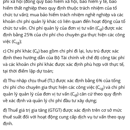
phí xã hội (đóng quỹ bảo hiểm xã hội, bảo hiểm y tế, bảo
hiểm thất nghiệp theo quy định thuộc trách nhiệm của tổ
chức tư vấn); mua bảo hiểm trách nhiệm nghề nghiệp và các
khoản chi phí quản lý khác có liên quan đến hoạt động của tổ
chức tư vấn. Chi phí quản lý của đơn vị tư vấn (C
) được xác
ql
định bằng 25% của chi phí cho chuyên gia thực hiện các công
việc (C
);
cg
c) Chi phí khác (C
) bao gồm chi phí đi lại, lưu trú được xác
k
định theo hướng dẫn của Bộ Tài chính về chế độ công tác phí
và các khoản chi phí khác được xác định phù hợp với thực tế,
tại thời điểm lập dự toán;
d) Thu nhập chịu thuế (TL) được xác định bằng 6% của tổng
chi phí cho chuyên gia thực hiện các công việc (C
) và chi phí
cg
quản lý quản lý của đơn vị tư vấn (C
) căn cứ theo quy định
ql
về xác định và quản lý chi phí đầu tư xây dựng;
đ) Thuế giá trị gia tăng (GTGT) được xác định trên cơ sở mức
thuế suất đối với hoạt động cung cấp dịch vụ tư vấn theo quy
định.