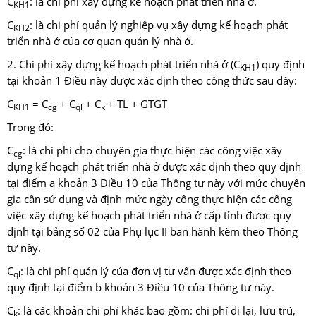
C
: là chi phí xây dựng kế hoạch phát triển nhà ở.
KH1
C
: là chi phí quản lý nghiệp vụ xây dựng kế hoạch phát
KH2
triển nhà ở của cơ quan quản lý nhà ở.
2. Chi phí xây dựng kế hoạch phát triển nhà ở (C
) quy định
KH1
tại khoản 1 Điều này được xác định theo công thức sau đây:
C
= C
+ C
+ C
+ TL + GTGT
KH1
cg
ql
k
Trong đó:
C
: là chi phí cho chuyên gia thực hiện các công việc xây
cg
dựng kế hoạch phát triển nhà ở được xác định theo quy định
tại điểm a khoản 3 Điều 10 của Thông tư này với mức chuyên
gia cần sử dụng và định mức ngày công thực hiện các công
việc xây dựng kế hoạch phát triển nhà ở cấp tỉnh được quy
định tại bảng số 02 của Phụ lục II ban hành kèm theo Thông
tư này.
C
: là chi phí quản lý của đơn vị tư vấn được xác định theo
ql
quy định tại điểm b khoản 3 Điều 10 của Thông tư này.
C
: là các khoản chi phí khác bao gồm: chi phí đi lại, lưu trú,
k