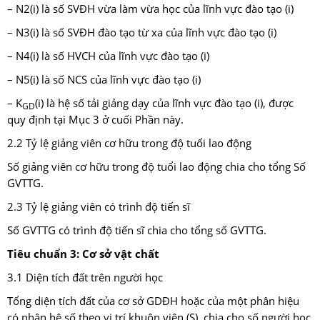
– N2(i) là số SVĐH vừa làm vừa học của lĩnh vực đào tạo (i)
– N3(i) là số SVĐH đào tạo từ xa của lĩnh vực đào tạo (i)
– N4(i) là số HVCH của lĩnh vực đào tạo (i)
– N5(i) là số NCS của lĩnh vực đào tạo (i)
– K
(i) là hệ số tải giảng dạy của lĩnh vực đào tạo (i), được
GD
quy định tại Mục 3 ở cuối Phần này.
2.2 Tỷ lệ giảng viên cơ hữu trong độ tuổi lao động
Số giảng viên cơ hữu trong độ tuổi lao động chia cho tổng Số
GVTTG.
2.3 Tỷ lệ giảng viên có trình độ tiến sĩ
Số GVTTG có trình độ tiến sĩ chia cho tổng số GVTTG.
Tiêu chuẩn 3: Cơ sở vật chất
3.1 Diện tích đất trên người học
Tổng diện tích đất của cơ sở GDĐH hoặc của một phân hiệu
có nhân hệ số theo vị trí khuôn viên (S), chia cho số người học