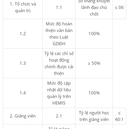
Số tháng khuyết
1. Tổ chức và
1.1
lãnh đạo chủ
≤ 06
quản trị
chốt
Mức độ hoàn
thiện văn bản
1.2
100%
theo Luật
GDĐH
Tỷ lệ các chỉ số
hoạt động
1.3
≥ 50%
chính được cải
thiện
Mức độ cập
nhật dữ liệu
1.4
100%
quản lý trên
HEMIS
Tỷ lệ người học
≤
2. Giảng viên
2.1
trên giảng viên
40:1