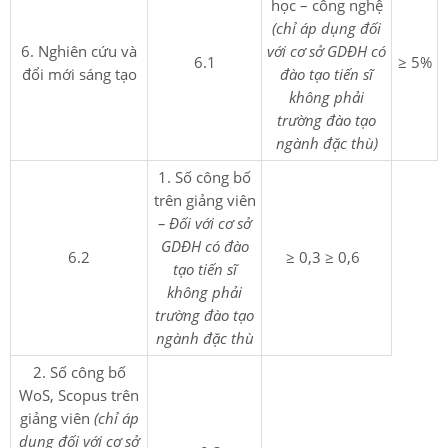
học – công nghệ
(chỉ áp dụng đối
6. Nghiên cứu và
với cơ sở GDĐH có
6.1
≥ 5%
đổi mới sáng tạo
đào tạo tiến sĩ
không phải
trường đào tạo
ngành đặc thù)
1. Số công bố
trên giảng viên
– Đối với cơ sở
GDĐH có đào
6.2
≥ 0,3 ≥ 0,6
tạo tiến sĩ
không phải
trường đào tạo
ngành đặc thù
2. Số công bố
WoS, Scopus trên
giảng viên
(chỉ áp
dụng đối với cơ sở