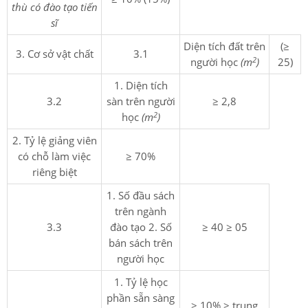
thù có đào tạo tiến
sĩ
Diện tích đất trên
(≥
3. Cơ sở vật chất
3.1
2
người học
(m
)
25)
1. Diện tích
3.2
sàn trên người
≥ 2,8
2
học
(m
)
2. Tỷ lệ giảng viên
có chỗ làm việc
≥ 70%
riêng biệt
1. Số đầu sách
trên ngành
3.3
đào tạo 2. Số
≥ 40 ≥ 05
bán sách trên
người học
1. Tỷ lệ học
phần sẵn sàng
≥ 10% ≥ trung