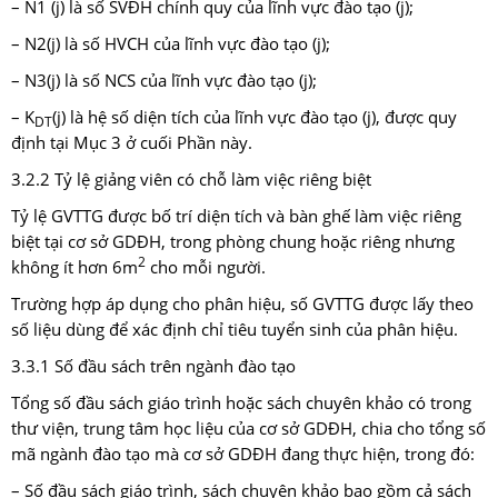
– N1 (j) là số SVĐH chính quy của lĩnh vực đào tạo (j);
– N2(j) là số HVCH của lĩnh vực đào tạo (j);
– N3(j) là số NCS của lĩnh vực đào tạo (j);
– K
(j) là hệ số diện tích của lĩnh vực đào tạo (j), được quy
DT
định tại Mục 3 ở cuối Phần này.
3.2.2 Tỷ lệ giảng viên có chỗ làm việc riêng biệt
Tỷ lệ GVTTG được bố trí diện tích và bàn ghế làm việc riêng
biệt tại cơ sở GDĐH, trong phòng chung hoặc riêng nhưng
2
không ít hơn 6m
cho mỗi người.
Trường hợp áp dụng cho phân hiệu, số GVTTG được lấy theo
số liệu dùng để xác định chỉ tiêu tuyển sinh của phân hiệu.
3.3.1 Số đầu sách trên ngành đào tạo
Tổng số đầu sách giáo trình hoặc sách chuyên khảo có trong
thư viện, trung tâm học liệu của cơ sở GDĐH, chia cho tổng số
mã ngành đào tạo mà cơ sở GDĐH đang thực hiện, trong đó:
– Số đầu sách giáo trình, sách chuyên khảo bao gồm cả sách