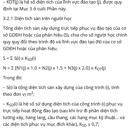
– KDT(j) là hệ số diện tích của lĩnh vực đào tạo (j), được quy
định tại Mục 3 ở cuối Phần này.
3.2.1 Diện tích sàn trên người học
Tổng diện tích sàn xây dựng trực tiếp phục vụ đào tạo của cơ
sở GDĐH hoặc của phân hiệu (S), chia cho số người học chính
quy quy đổi theo trình độ và lĩnh vực đào tạo (N) của cơ sở
GDĐH hoặc của phân hiệu.
S = Σ S(i) x K
(i)
SD
N = Σ [N1(j) x 1,0 + N2(j) x 1,5 + N3(j) x 2,0] x K
(j)
DT
Trong đó:
– S(i) là tổng diện tích sàn xây dựng của công trình (i), tính
2
theo đơn vị m
;
– K
(i) là hệ số sử dụng diện tích của công trình (i) phục vụ
SD
trực tiếp hoạt động đào tạo (sau khi trừ đi phần diện tích
tường xây, hàng lang, cầu thang, các hạng mục kỹ thuật… và
các diện tích phục vụ mục đích khác), K
≤ 0,7;
SD