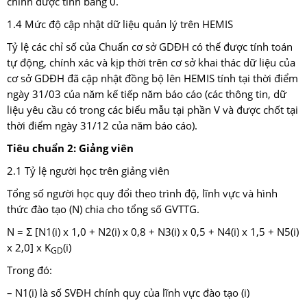
chính được tính bằng 0.
1.4 Mức độ cập nhật dữ liệu quản lý trên HEMIS
Tỷ lệ các chỉ số của Chuẩn cơ sở GDĐH có thể được tính toán
tự động, chính xác và kịp thời trên cơ sở khai thác dữ liệu của
cơ sở GDĐH đã cập nhật đồng bộ lên HEMIS tính tại thời điểm
ngày 31/03 của năm kế tiếp năm báo cáo (các thông tin, dữ
liệu yêu cầu có trong các biểu mẫu tại phần V và được chốt tại
thời điểm ngày 31/12 của năm báo cáo).
Tiêu chuẩn 2: Giảng viên
2.1 Tỷ lệ người học trên giảng viên
Tổng số người học quy đổi theo trình độ, lĩnh vực và hình
thức đào tạo (N) chia cho tổng số GVTTG.
N = Ʃ [N1(i) x 1,0 + N2(i) x 0,8 + N3(i) x 0,5 + N4(i) x 1,5 + N5(i)
x 2,0] x K
(i)
GD
Trong đó:
– N1(i) là số SVĐH chính quy của lĩnh vực đào tạo (i)