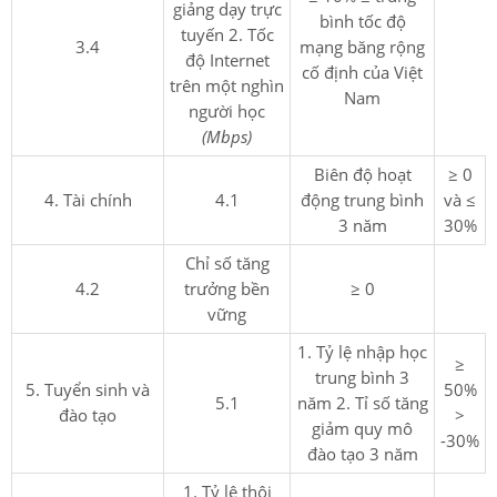
giảng dạy trực
bình tốc độ
tuyến 2. Tốc
3.4
mạng băng rộng
độ Internet
cố định của Việt
trên một nghìn
Nam
người học
(Mbps)
Biên độ hoạt
≥ 0
4. Tài chính
4.1
động trung bình
và ≤
3 năm
30%
Chỉ số tăng
4.2
trưởng bền
≥ 0
vững
1. Tỷ lệ nhập học
≥
trung bình 3
5. Tuyển sinh và
50%
5.1
năm 2. Tỉ số tăng
đào tạo
>
giảm quy mô
-30%
đào tạo 3 năm
1. Tỷ lệ thôi