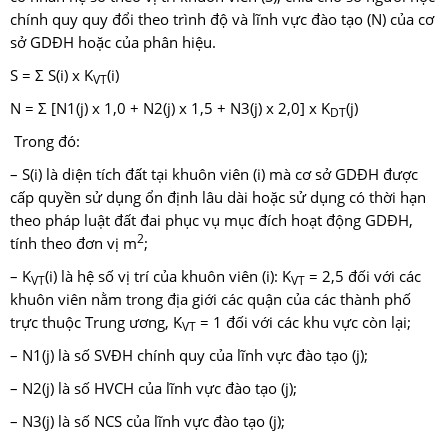
chính quy quy đổi theo trình độ và lĩnh vực đào tạo (N) của cơ
sở GDĐH hoặc của phân hiệu.
S = Σ S(i) x K
(i)
VT
N = Σ [N1(j) x 1,0 + N2(j) x 1,5 + N3(j) x 2,0] x K
(j)
DT
Trong đó:
– S(i) là diện tích đất tại khuôn viên (i) mà cơ sở GDĐH được
cấp quyền sử dụng ổn định lâu dài hoặc sử dụng có thời hạn
theo pháp luật đất đai phục vụ mục đích hoạt động GDĐH,
2
tính theo đơn vị m
;
– K
(i) là hệ số vị trí của khuôn viên (i): K
= 2,5 đối với các
VT
VT
khuôn viên nằm trong địa giới các quận của các thành phố
trực thuộc Trung ương, K
= 1 đối với các khu vực còn lại;
VT
– N1(j) là số SVĐH chính quy của lĩnh vực đào tạo (j);
– N2(j) là số HVCH của lĩnh vực đào tạo (j);
– N3(j) là số NCS của lĩnh vực đào tạo (j);